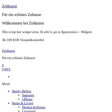
Zum
Zeitkunst
Inhalt
Für ein schönes Zuhause
springen
Willkommen bei Zeitkunst
This is top bar widget area. To edit it, go to Appearance – Widgets
Áb 100 EUR Versandkostenfrei
Zeitkunst
Für ein schönes Zuhause
0
0,00 €
Menü
Handy-Hüllen
Samsung
I-Phone
Home & Living
Decken & Kissen
Leinwand