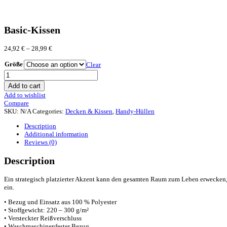
Basic-Kissen
24,92
€
–
28,99
€
Größe
Clear
Basic-
Kissen
Add to cart
quantity
Add to wishlist
Compare
SKU:
N/A
Categories:
Decken & Kissen
,
Handy-Hüllen
Description
Additional information
Reviews (0)
Description
Ein strategisch platzierter Akzent kann den gesamten Raum zum Leben erwecken, 
ein.
• Bezug und Einsatz aus 100 % Polyester
• Stoffgewicht: 220 – 300 g/m²
• Versteckter Reißverschluss
• Waschmaschinenfester Bezug