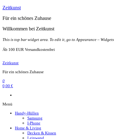
Zum
Zeitkunst
Inhalt
Für ein schönes Zuhause
springen
Willkommen bei Zeitkunst
This is top bar widget area. To edit it, go to Appearance – Widgets
Áb 100 EUR Versandkostenfrei
Zeitkunst
Für ein schönes Zuhause
0
0,00 €
Menü
Handy-Hüllen
Samsung
I-Phone
Home & Living
Decken & Kissen
Leinwand